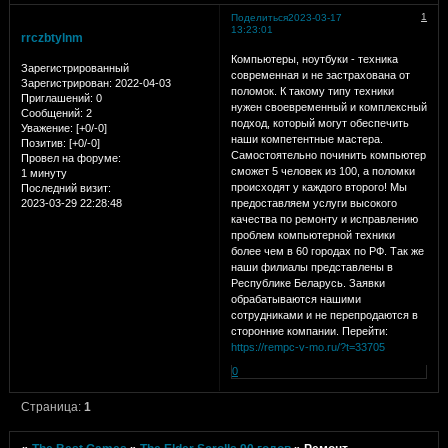
1
Поделиться
2023-03-17
13:23:01
rrczbtylnm
Компьютеры, ноутбуки - техника
Зарегистрированный
современная и не застрахована от
Зарегистрирован
: 2022-04-03
поломок. К такому типу техники
Приглашений:
0
нужен своевременный и комплексный
Сообщений:
2
подход, который могут обеспечить
Уважение:
[+0/-0]
наши компетентные мастера.
Позитив:
[+0/-0]
Самостоятельно починить компьютер
Провел на форуме:
сможет 5 человек из 100, а поломки
1 минуту
происходят у каждого второго! Мы
Последний визит:
2023-03-29 22:28:48
предоставляем услуги высокого
качества по ремонту и исправлению
проблем компьютерной техники
более чем в 60 городах по РФ. Так же
наши филиалы представлены в
Республике Беларусь. Заявки
обрабатываются нашими
сотрудниками и не перепродаются в
сторонние компании. Перейти:
https://rempc-v-mo.ru/?t=33705
0
Страница:
1