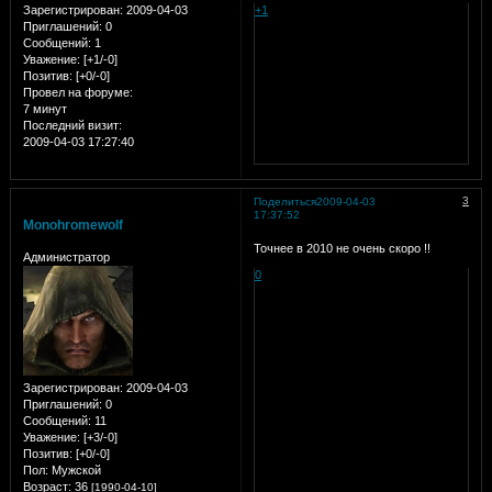
Зарегистрирован
: 2009-04-03
+1
Приглашений:
0
Сообщений:
1
Уважение:
[+1/-0]
Позитив:
[+0/-0]
Провел на форуме:
7 минут
Последний визит:
2009-04-03 17:27:40
3
Поделиться
2009-04-03
17:37:52
Monohromewolf
Точнее в 2010 не очень скоро !!
Администратор
0
Зарегистрирован
: 2009-04-03
Приглашений:
0
Сообщений:
11
Уважение:
[+3/-0]
Позитив:
[+0/-0]
Пол:
Мужской
Возраст:
36
[1990-04-10]