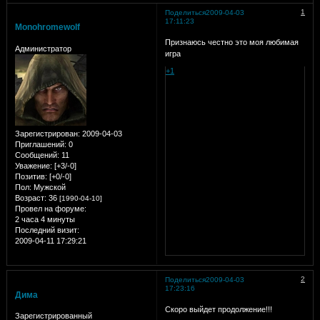
1
Поделиться
2009-04-03
17:11:23
Monohromewolf
Признаюсь честно это моя любимая
Администратор
игра
+1
Зарегистрирован
: 2009-04-03
Приглашений:
0
Сообщений:
11
Уважение:
[+3/-0]
Позитив:
[+0/-0]
Пол:
Мужской
Возраст:
36
[1990-04-10]
Провел на форуме:
2 часа 4 минуты
Последний визит:
2009-04-11 17:29:21
2
Поделиться
2009-04-03
17:23:16
Дима
Скоро выйдет продолжение!!!
Зарегистрированный